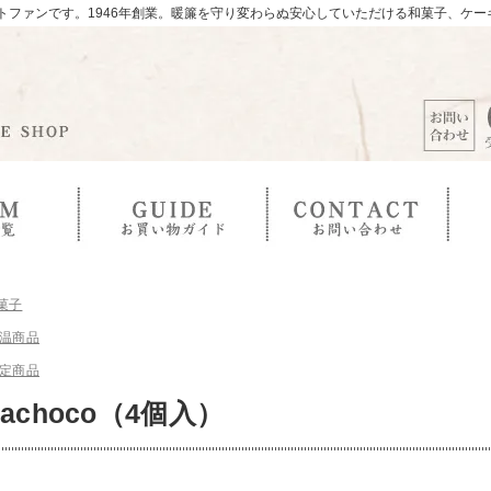
トファンです。1946年創業。暖簾を守り変わらぬ安心していただける和菓子、ケ
菓子
温商品
定商品
machoco（4個入）