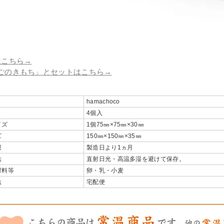
はこちら→
ごのきもち」とセットはこちら→
hamachoco
4個入
イズ
1個75㎜×75㎜×30㎜
ズ
150㎜×150㎜×35㎜
限
製造日より1ヵ月
法
直射日光・高温多湿を避けて保存。
材料等
卵・乳・小麦
法
宅配便