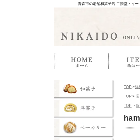
青森市の老舗和菓子店 二階堂・イー
TOP
>
洋
TOP
>
常
TOP
>
限
ha