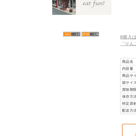
6個入
「りん
商品名
内容量
商品サ
箱サイ
賞味期
保存方
特定原
配送方