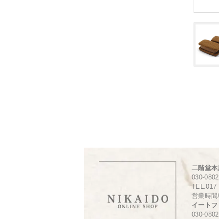
二階堂本
030-0
TEL.01
営業時間/1
イートフ
030-0