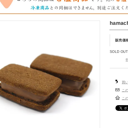
hama
販売価
SOLD OUT
買
こ
こ